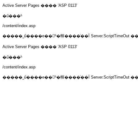
Active Server Pages
���� 'ASP 0113'
�ű���ʱ
/content/index.asp
�����˽ű����е��ʱ�䡣����ͨ��Ϊ Server.ScriptTime
Active Server Pages
���� 'ASP 0113'
�ű���ʱ
/content/index.asp
�����˽ű����е��ʱ�䡣����ͨ��Ϊ Server.ScriptTime