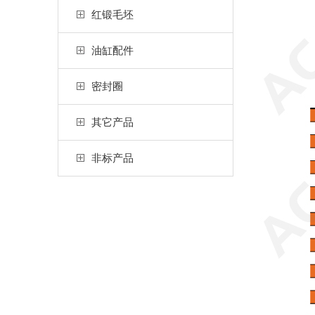
红锻毛坯
油缸配件
密封圈
其它产品
非标产品