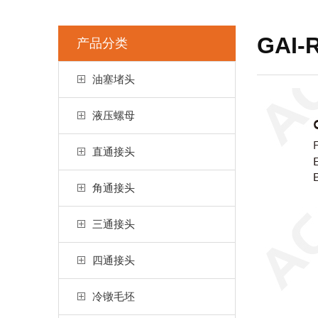
GAI
产品分类
油塞堵头
液压螺母
直通接头
角通接头
三通接头
四通接头
冷镦毛坯