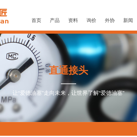
首页
产品
资料
询价
外协
新闻
直通接头
让“爱德油塞”走向未来，让世界了解“爱德油塞”