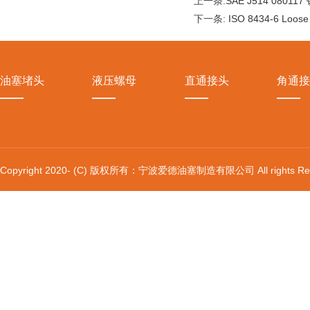
上一条:
SAE J514 08011
下一条:
ISO 8434-6 Loose 
油塞堵头
液压螺母
直通接头
角通接
Copyright 2020- (C) 版权所有：宁波爱德油塞制造有限公司 All rights Res