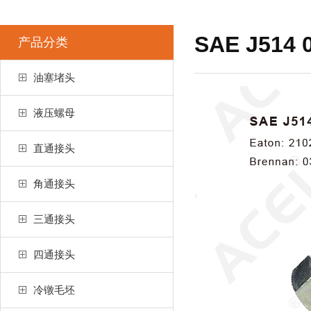
SAE J514
产品分类
油塞堵头
液压螺母
直通接头
角通接头
三通接头
四通接头
冷镦毛坯