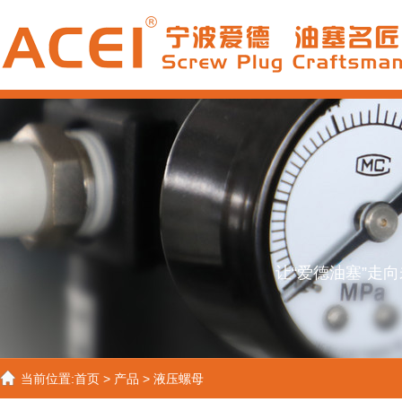
让“爱德油塞”走
当前位置:
首页
>
产品
>
液压螺母