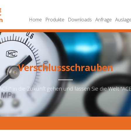
Home
Produkte
Downloads
Anfrage
Auslag
Verschlussschrauben
ACEI" in die Zukunft gehen und lassen Sie die Welt "AC