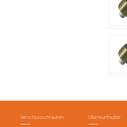
Verschlussschrauben
Überwurfmutter